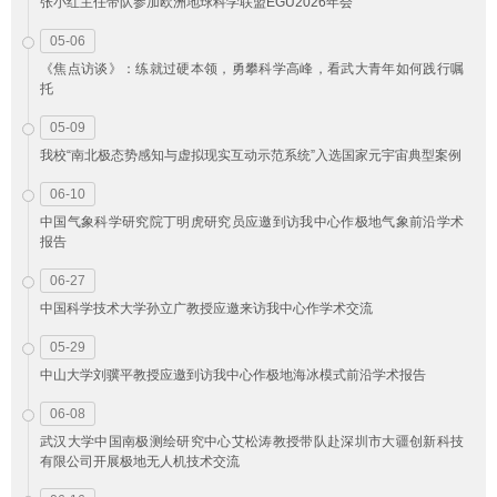
张小红主任带队参加欧洲地球科学联盟EGU2026年会
05-06
《焦点访谈》：练就过硬本领，勇攀科学高峰，看武大青年如何践行嘱
托
05-09
我校“南北极态势感知与虚拟现实互动示范系统”入选国家元宇宙典型案例
06-10
中国气象科学研究院丁明虎研究员应邀到访我中心作极地气象前沿学术
报告
06-27
中国科学技术大学孙立广教授应邀来访我中心作学术交流
05-29
中山大学刘骥平教授应邀到访我中心作极地海冰模式前沿学术报告
06-08
武汉大学中国南极测绘研究中心艾松涛教授带队赴深圳市大疆创新科技
有限公司开展极地无人机技术交流