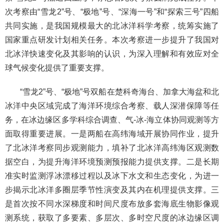
次考察由“雪龙2”号、“极地”号、“深海一号”和“探索三号”四船
共同实施，是我国规模最大的北冰洋科学考察，统筹实施了
国家重点研发计划相关任务。本次考察进一步提升了我国对
北冰洋快速变化及其影响的认识，为深入理解和有效应对全
球气候变化提供了重要支撑。
“雪龙2”号、“极地”号双船在楚科奇海台、加拿大海盆和北
冰洋中央区域完成了海洋环境综合考察、载人深潜保障等任
务，在冰边缘区多学科综合调查、气-冰-海立体协同观测等方
面取得重要进展。一是两船在高纬海域开展协同作业，提升
了北冰洋考察同步观测能力，填补了北冰洋高纬海区观测数
据空白，为提升海洋环境预测预报能力提供支撑。二是长期
准实时监测浮冰漂移过程以及冰下水文和生态变化，为进一
步揭示北冰洋多圈层季节性演变及其内在机理提供支撑。三
是首次按不同水深梯度和时间尺度布放多套海底生物影像观
测系统，获取了多要素、多层次、多时空尺度的冰边缘区调