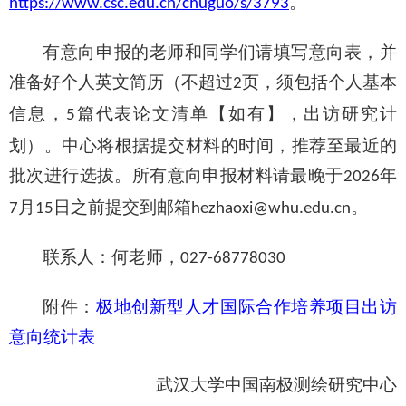
。
https://www.csc.edu.cn/chuguo/s/3793
有意向申报的老师和同学们请填写意向表，并
准备好个人英文简历（不超过
页，须包括个人基本
2
信息，
篇代表论文清单【如有】，出访研究计
5
划）
。
中心
将根据提交材料的时间，推荐至最近的
批次进行选拔
。所有意向申报材料请
最晚
于
年
202
6
月
日
之前提交到邮箱
。
7
15
hezhaoxi@whu.edu.cn
联系人：
何
老师，
027-
68778030
附件：
极地创新型人才国际合作培养项目出访
意向统计表
武汉大学中国南极测绘研究中心