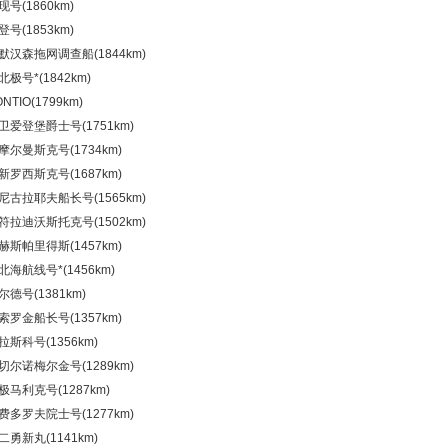
现号(1860km)
登号(1853km)
海默汉森拖网调查船(1844km)
北极号*(1842km)
ONTIO(1799km)
大卫爱登堡爵士号(1751km)
 摩尔曼斯克号(1734km)
 新罗西斯克号(1687km)
 尼古拉耶夫船长号(1565km)
 符拉迪沃斯托克号(1502km)
 赫斯帕里得斯(1457km)
 北海航线号*(1456km)
古尔德号(1381km)
 索罗金船长号(1357km)
卡拉斯科号(1356km)
 切尔诺梅尔金号(1289km)
北极马利克号(1287km)
 费多罗夫院士号(1277km)
第二勇新丸(1141km)