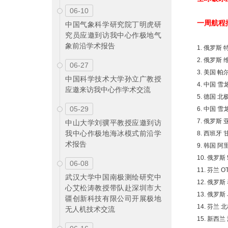
06-10
一周航程
中国气象科学研究院丁明虎研
究员应邀到访我中心作极地气
象前沿学术报告
1. 俄罗斯
2. 俄罗斯 
06-27
3. 美国 帕
中国科学技术大学孙立广教授
4. 中国 雪龙
应邀来访我中心作学术交流
5. 德国 北
05-29
6. 中国 雪龙
7. 俄罗斯 
中山大学刘骥平教授应邀到访
我中心作极地海冰模式前沿学
8. 西班牙 
术报告
9. 韩国 阿
10. 俄罗斯
06-08
11. 芬兰 O
武汉大学中国南极测绘研究中
12. 俄罗斯
心艾松涛教授带队赴深圳市大
13. 俄罗斯
疆创新科技有限公司开展极地
14. 芬兰 
无人机技术交流
15. 新西兰