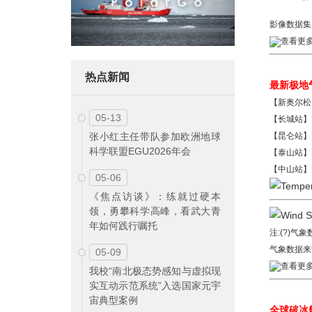
影像数据集
查看更多
热点新闻
最新极地
【新奥尔松】更
05-13
【长城站】更新
【昆仑站】更新
张小红主任带队参加欧洲地球
科学联盟EGU2026年会
【泰山站】更新
【中山站】更新
05-06
《焦点访谈》：练就过硬本
领，勇攀科学高峰，看武大青
年如何践行嘱托
注:(?)
气象数据来
05-09
查看更多
我校“南北极态势感知与虚拟现
实互动示范系统”入选国家元宇
宙典型案例
全球破冰