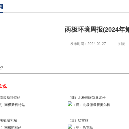
闻
两极环境周报(2024年第
发布时间：2024-01-27
浏览：3
27
实况
南极斯科特站
（挪）北极俯瞰新奥尔松
南极昭和站
（英）哈雷站