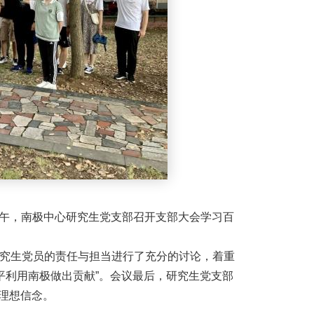
下午，南极中心研究生党支部召开支部大会学习百
究生党员的责任与担当进行了充分的讨论，着重
平利用南极做出贡献”。会议最后，研究生党支部
理想信念。