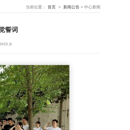
当前位置：
首页
>
新闻公告
> 中心新闻
党誓词
410 次