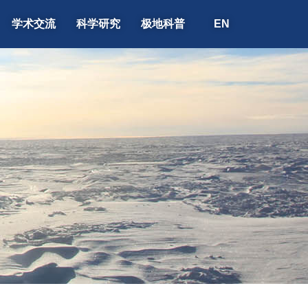
学术交流
科学研究
极地科普
EN