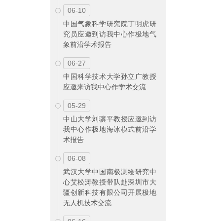
06-10
中国气象科学研究院丁明虎研
究员应邀到访我中心作极地气
象前沿学术报告
06-27
中国科学技术大学孙立广教授
应邀来访我中心作学术交流
05-29
中山大学刘骥平教授应邀到访
我中心作极地海冰模式前沿学
术报告
06-08
武汉大学中国南极测绘研究中
心艾松涛教授带队赴深圳市大
疆创新科技有限公司开展极地
无人机技术交流