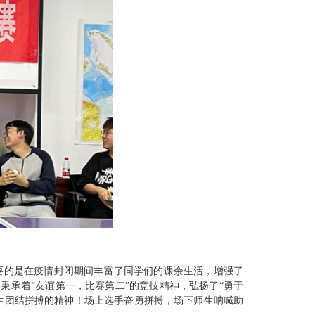
要的是在疫情封闭期间丰富了同学们的课余生活，增强了
终秉承着
“
友谊第一，比赛第二
”
的竞技精神，弘扬了
“
勇于
生团结拼搏的精神！
场上选手奋勇拼搏，场下师生呐喊助