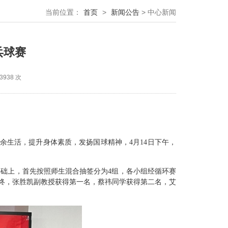
当前位置：
首页
>
新闻公告
> 中心新闻
乓球赛
938 次
余生活，提升身体素质，发扬国球精神，
4
月
14
日下午，
基础上，首先按照师生混合抽签分为
4
组，各小组经循环赛
终，张胜凯副教授获得第一名，蔡祎同学获得第二名，艾