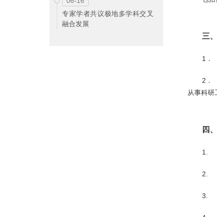
06-16
专家学者共议极地多学科交叉
融合发展
三
1．
2．
从事科研
四
1.
2.
3.