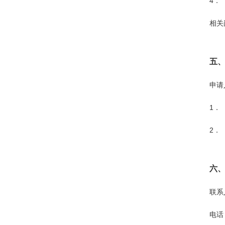
4．
相关
五
申请
1．
2．
六
联系
电话：