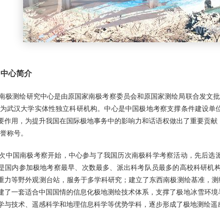
、中心简介
南极测绘研究中心是由原国家南极考察委员会和原国家测绘局联合发文批准
年成为武汉大学实体性独立科研机构。中心是中国极地考察支撑条件建设
要作用，为提升我国在国际极地事务中的影响力和话语权做出了重要贡献，
荣誉称号。
次中国南极考察开始，中心参与了我国历次南极科学考察活动，先后选派近
是国内参加极地考察最早、次数最多、派出科考队员最多的高校科研机构
重力等野外观测台站，服务于多学科研究；建立了东西南极测绘基准，测绘
建了一套适合中国国情的信息化极地测绘技术体系，支撑了极地冰雪环境
学与技术、遥感科学和地理信息科学等优势学科，逐步形成了极地测绘遥