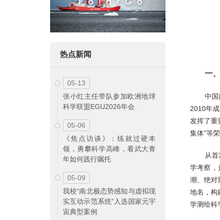
热点新闻
一
05-13
中国
张小红主任带队参加欧洲地球
科学联盟EGU2026年会
2010
发挥了重
05-06
集体”等
《焦点访谈》：练就过硬本
领，勇攀科学高峰，看武大青
从首
年如何践行嘱托
学考察，
05-09
潮、绝对
我校“南北极态势感知与虚拟现
地名，构
实互动示范系统”入选国家元宇
学测绘科
宙典型案例