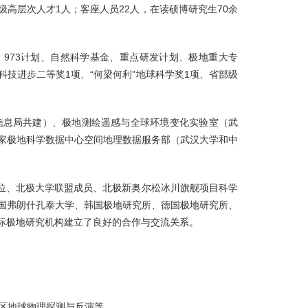
级高层次人才1人；客座人员22人，在读硕博研究生70余
、973计划、自然科学基金、重点研发计划、极地重大专
技进步二等奖1项、“何梁何利”地球科学奖1项、省部级
信息局共建）、极地测绘遥感与全球环境变化实验室（武
家极地科学数据中心空间地理数据服务部（武汉大学和中
单位、北极大学联盟成员、北极新奥尔松冰川旗舰项目科学
国弗朗什孔泰大学、韩国极地研究所、德国极地研究所、
际极地研究机构建立了良好的合作与交流关系。
区地球物理探测与反演等。