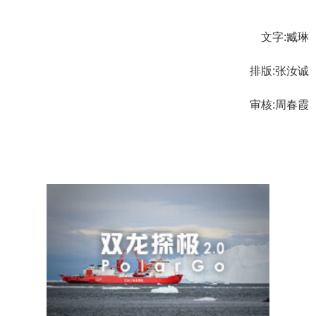
文字:臧琳
排版:张汝诚
审核:周春霞