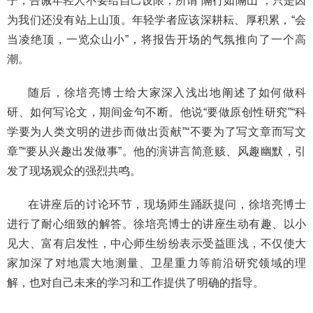
子，告诫年轻人不要给自己设限，所谓“隔行如隔山”，只是因
为我们还没有站上山顶。年轻学者应该深耕耘、厚积累，“会
当凌绝顶，一览众山小”，将报告开场的气氛推向了一个高
潮。
随后，徐培亮博士给大家深入浅出地阐述了如何做科
研、如何写论文，期间金句不断。他说“要做原创性研究”“科
学要为人类文明的进步而做出贡献”“不要为了写文章而写文
章”“要从兴趣出发做事”。他的演讲言简意赅、风趣幽默，引
发了现场观众的强烈共鸣。
在讲座后的讨论环节，现场师生踊跃提问，徐培亮博士
进行了耐心细致的解答。徐培亮博士的讲座生动有趣、以小
见大、富有启发性，中心师生纷纷表示受益匪浅，不仅使大
家加深了对地震大地测量、卫星重力等前沿研究领域的理
解，也对自己未来的学习和工作提供了明确的指导。