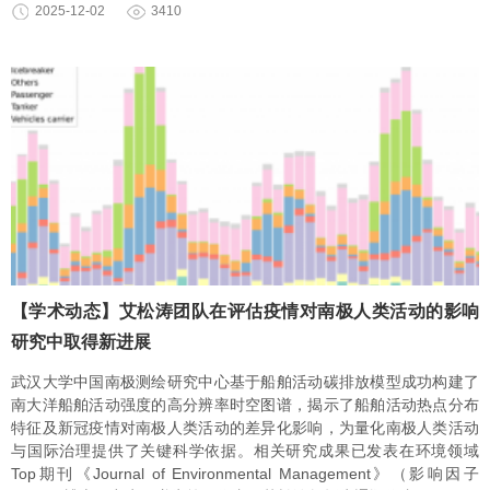
2025-12-02
3410
【学术动态】艾松涛团队在评估疫情对南极人类活动的影响
研究中取得新进展
武汉大学中国南极测绘研究中心基于船舶活动碳排放模型成功构建了
南大洋船舶活动强度的高分辨率时空图谱，揭示了船舶活动热点分布
特征及新冠疫情对南极人类活动的差异化影响，为量化南极人类活动
与国际治理提供了关键科学依据。相关研究成果已发表在环境领域
Top期刊《Journal of Environmental Management》（影响因子