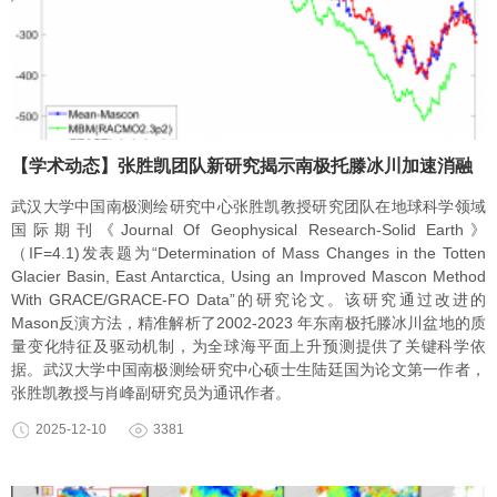
【学术动态】张胜凯团队新研究揭示南极托滕冰川加速消融
武汉大学中国南极测绘研究中心张胜凯教授研究团队在地球科学领域
国际期刊《Journal Of Geophysical Research-Solid Earth》
（IF=4.1)发表题为“Determination of Mass Changes in the Totten
Glacier Basin, East Antarctica, Using an Improved Mascon Method
With GRACE/GRACE‐FO Data”的研究论文。该研究通过改进的
Mason反演方法，精准解析了2002-2023 年东南极托滕冰川盆地的质
量变化特征及驱动机制，为全球海平面上升预测提供了关键科学依
据。武汉大学中国南极测绘研究中心硕士生陆廷国为论文第一作者，
张胜凯教授与肖峰副研究员为通讯作者。
2025-12-10
3381