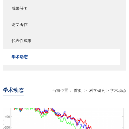
成果获奖
论文著作
代表性成果
学术动态
学术动态
当前位置：
首页
>
科学研究
> 学术动态