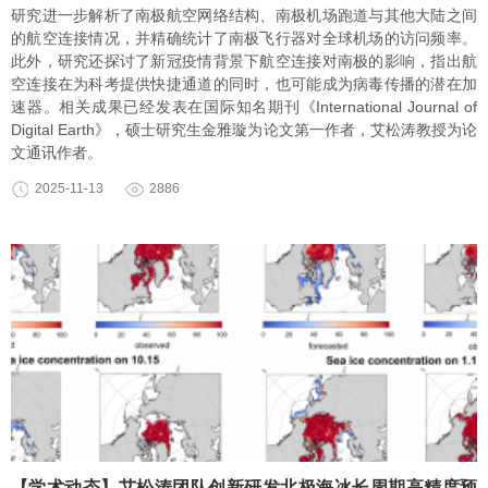
研究进一步解析了南极航空网络结构、南极机场跑道与其他大陆之间
的航空连接情况，并精确统计了南极飞行器对全球机场的访问频率。
此外，研究还探讨了新冠疫情背景下航空连接对南极的影响，指出航
空连接在为科考提供快捷通道的同时，也可能成为病毒传播的潜在加
速器。相关成果已经发表在国际知名期刊《International Journal of
Digital Earth》，硕士研究生金雅璇为论文第一作者，艾松涛教授为论
文通讯作者。
2025-11-13
2886
【学术动态】艾松涛团队创新研发北极海冰长周期高精度预