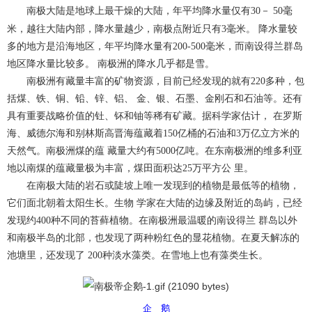
南极大陆是地球上最干燥的大陆，年平均降水量仅有30－ 50毫
米，越往大陆内部，降水量越少，南极点附近只有3毫米。
降水量较
多的地方是沿海地区，年平均降水量有200-500毫米，而南设得兰群岛
地区降水量比较多。 南极洲的降水几乎都是雪。
南极洲有藏量丰富的矿物资源，目前已经发现的就有220多种，包
括煤、铁、铜、铅、锌、铝、 金、银、石墨、金刚石和石油等。还有
具有重要战略价值的钍、钚和铀等稀有矿藏。据科学家估计， 在罗斯
海、威德尔海和别林斯高晋海蕴藏着150亿桶的石油和3万亿立方米的
天然气。南极洲煤的蕴 藏量大约有5000亿吨。在东南极洲的维多利亚
地以南煤的蕴藏量极为丰富，煤田面积达25万平方公 里。
在南极大陆的岩石或陡坡上唯一发现到的植物是最低等的植物，
它们面北朝着太阳生长。生物 学家在大陆的边缘及附近的岛屿，已经
发现约400种不同的苔藓植物。在南极洲最温暖的南设得兰 群岛以外
和南极半岛的北部，也发现了两种粉红色的显花植物。在夏天解冻的
池塘里，还发现了 200种淡水藻类。在雪地上也有藻类生长。
企 鹅