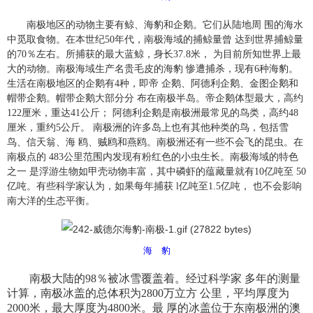
南极地区的动物主要有鲸、海豹和企鹅。它们从陆地周 围的海水
中觅取食物。在本世纪50年代，南极海域的捕鲸量曾 达到世界捕鲸量
的70％左右。所捕获的最大蓝鲸，身长37.8米， 为目前所知世界上最
大的动物。南极海域生产名贵毛皮的海豹 惨遭捕杀，现有6种海豹。
生活在南极地区的企鹅有4种，即帝 企鹅、阿德利企鹅、金图企鹅和
帽带企鹅。帽带企鹅大部分分 布在南极半岛。帝企鹅体型最大，高约
122厘米，重达41公斤； 阿德利企鹅是南极洲最常见的鸟类，高约48
厘米，重约5公斤。 南极洲的许多岛上也有其他种类的鸟，包括雪
鸟、信天翁、海 鸥、贼鸥和燕鸥。南极洲还有一些不会飞的昆虫。在
南极点的 483公里范围内发现有粉红色的小虫生长。南极海域的特色
之一 是浮游生物如甲壳动物丰富，其中磷虾的蕴藏量就有10亿吨至 50
亿吨。有些科学家认为，如果每年捕获 l亿吨至1.5亿吨， 也不会影响
南大洋的生态平衡。
海 豹
南极大陆的98％被冰雪覆盖着。经过科学家 多年的测量
计算，南极冰盖的总体积为2800万立方 公里，平均厚度为
2000米，最大厚度为4800米。最 厚的冰盖位于东南极洲的澳