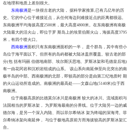
在地理和地质上差别很大。
东南极洲
是一块很古老的大陆， 据科学家推算,已有几亿年的历
史。它的中心位于难接近点，从任何海边到难接近点的距离都很远。
东南极洲平均海拔高度2500米，最大高度4800米。在东南极洲有南极
大陆最大的活火山，即位于罗 斯岛上的埃里伯斯火山，海拔高度3795
米，有四个喷火口。
西南极洲
面积只有东南极洲面积的一半， 是个群岛，其中有些小
岛位于海平面以下。但所有的岛屿都被大陆冰盖所覆盖。较古老的部
分(包 括有玛丽.伯德地南部、埃尔斯沃思地、罗斯冰架和毛德皇后地)
有一由花冈岩和沉积岩组成的山系。 该山系向南延伸至向北突出的南
极半岛的中部。西南极洲的北部，即较高的部分是由第三纪地质时 期
的火山运动所造成的。南极洲的最高处——文森山地(5140米)位于西
南极洲。
位于南极高原的比德莫尔冰川是南极洲 较大的冰川。流域面积与
法国相当的罗斯冰架， 为罗斯海最南的分界线。位于大陆另一边的威
德尔海，是另一个深入内陆、而以菲尔希纳冰 架为终端的深海湾。菲
尔希纳冰架向南延伸， 与位于极地高原前方而海拔较高的罗斯冰架汇
合。