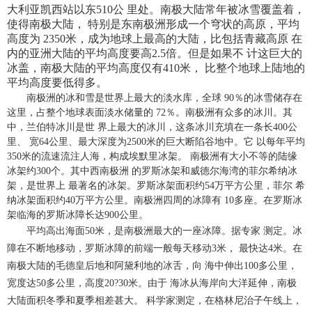
大利亚凯西站以东510公 里处。南极大陆常年被冰雪覆盖着，
使得南极大陆， 特别是东南极洲形成一个穹状的高原，平均
高度为 2350米，成为地球上最高的大陆，比包括青藏高原 在
内的亚洲大陆的平均高度要高2.5倍。但是如果不 计这巨大的
冰盖，南极大陆的平均高度仅有410米， 比整个地球上陆地的
平均高度要低得多。
南极洲的冰和雪是世界上最大的淡水库，全球 90％的冰雪储存在
这里，占整个地球表面淡水储量的 72％。南极洲有众多的冰川。其
中，兰伯特冰川是世 界上最大的冰川，这条冰川充填在一条长400公
里、 宽64公里、最大深度为2500米的巨大断陷谷地中。它 以每年平均
350米的流速流注人海，构成埃默里冰架。 南极洲有大小不等的陆缘
冰架约300个。其中西南极洲 的罗斯冰架和威德尔海湾的菲尔希纳冰
架，是世界上 最著名的冰架。罗斯冰架面积约54万平方公里，菲尔 希
纳冰架面积约40万平方公里。南极洲四周的冰障有 10多座。在罗斯冰
架临海的罗斯冰障长达900公里。
平均高出海面50米，是南极洲最大的一座冰障。据专家 测定。冰
障在不断地移动，罗斯冰障的前端一般每天移动3米， 最快达4米。在
南极大陆的毛德皇后地和阿黛利地的冰舌，向 海中伸出100多公里，
宽度达50多公里，高度20?30米。由于 海冰从海岸向大洋延伸，南极
大陆面积冬季和夏季相差甚大。 科学家测定，在格林尼治子午线上，