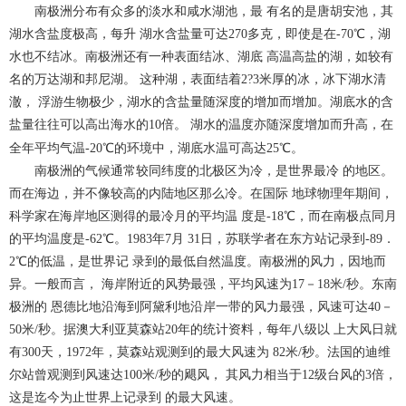
南极洲分布有众多的淡水和咸水湖池，最 有名的是唐胡安池，其
湖水含盐度极高，每升 湖水含盐量可达270多克，即使是在-70℃，湖
水也不结冰。南极洲还有一种表面结冰、湖底 高温高盐的湖，如较有
名的万达湖和邦尼湖。 这种湖，表面结着2?3米厚的冰，冰下湖水清
澈， 浮游生物极少，湖水的含盐量随深度的增加而增加。湖底水的含
盐量往往可以高出海水的10倍。 湖水的温度亦随深度增加而升高，在
全年平均气温-20℃的环境中，湖底水温可高达25℃。
南极洲的气候通常较同纬度的北极区为冷，是世界最冷 的地区。
而在海边，并不像较高的内陆地区那么冷。在国际 地球物理年期间，
科学家在海岸地区测得的最冷月的平均温 度是-18℃，而在南极点同月
的平均温度是-62℃。1983年7月 31日，苏联学者在东方站记录到-89．
2℃的低温，是世界记 录到的最低自然温度。南极洲的风力，因地而
异。一般而言， 海岸附近的风势最强，平均风速为17－18米/秒。东南
极洲的 恩德比地沿海到阿黛利地沿岸一带的风力最强，风速可达40－
50米/秒。据澳大利亚莫森站20年的统计资料，每年八级以 上大风日就
有300天，1972年，莫森站观测到的最大风速为 82米/秒。法国的迪维
尔站曾观测到风速达100米/秒的飓风， 其风力相当于12级台风的3倍，
这是迄今为止世界上记录到 的最大风速。