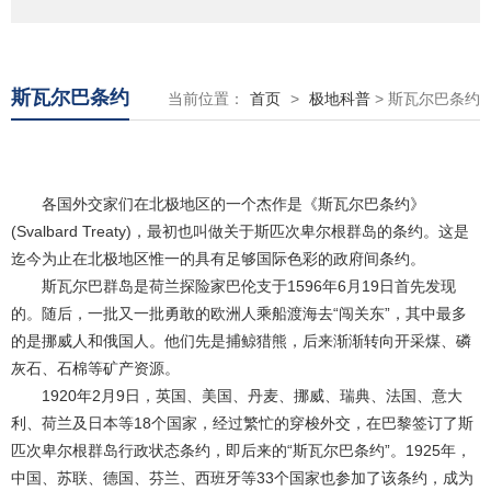
斯瓦尔巴条约
当前位置：
首页
>
极地科普
> 斯瓦尔巴条约
各国外交家们在北极地区的一个杰作是《斯瓦尔巴条约》
(Svalbard Treaty)，最初也叫做关于斯匹次卑尔根群岛的条约。这是
迄今为止在北极地区惟一的具有足够国际色彩的政府间条约。
斯瓦尔巴群岛是荷兰探险家巴伦支于1596年6月19日首先发现
的。随后，一批又一批勇敢的欧洲人乘船渡海去“闯关东”，其中最多
的是挪威人和俄国人。他们先是捕鲸猎熊，后来渐渐转向开采煤、磷
灰石、石棉等矿产资源。
1920年2月9日，英国、美国、丹麦、挪威、瑞典、法国、意大
利、荷兰及日本等18个国家，经过繁忙的穿梭外交，在巴黎签订了斯
匹次卑尔根群岛行政状态条约，即后来的“斯瓦尔巴条约”。1925年，
中国、苏联、德国、芬兰、西班牙等33个国家也参加了该条约，成为