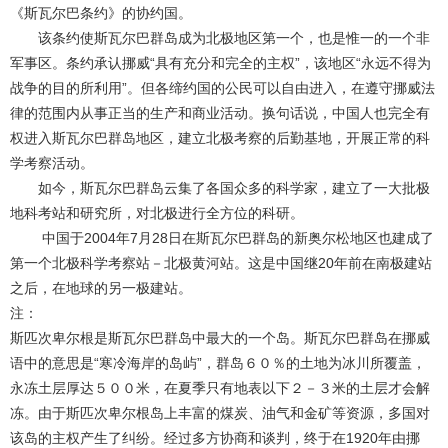
《斯瓦尔巴条约》的协约国。
该条约使斯瓦尔巴群岛成为北极地区第一个，也是惟一的一个非
军事区。条约承认挪威“具有充分和完全的主权”，该地区“永远不得为
战争的目的所利用”。但各缔约国的公民可以自由进入，在遵守挪威法
律的范围内从事正当的生产和商业活动。换句话说，中国人也完全有
权进入斯瓦尔巴群岛地区，建立北极考察的后勤基地，开展正常的科
学考察活动。
如今，斯瓦尔巴群岛云集了各国众多的科学家，建立了一大批极
地科考站和研究所，对北极进行全方位的科研。
中国于2004年7月28日在斯瓦尔巴群岛的新奥尔松地区也建成了
第一个北极科学考察站－北极黄河站。这是中国继20年前在南极建站
之后，在地球的另一极建站。
注：
斯匹次卑尔根是斯瓦尔巴群岛中最大的一个岛。斯瓦尔巴群岛在挪威
语中的意思是“寒冷海岸的岛屿”，群岛６０％的土地为冰川所覆盖，
永冻土层厚达５００米，在夏季只有地表以下２－３米的土层才会解
冻。由于斯匹次卑尔根岛上丰富的煤炭、油气和金矿等资源，多国对
该岛的主权产生了纠纷。经过多方协商和谈判，终于在1920年由挪