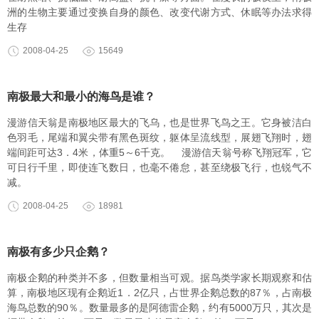
洲的生物主要通过变换自身的颜色、改变代谢方式、休眠等办法求得
生存
2008-04-25
15649
南极最大和最小的海鸟是谁？
漫游信天翁是南极地区最大的飞乌，也是世界飞鸟之王。它身被洁白
色羽毛，尾端和翼尖带有黑色斑纹，躯体呈流线型，展翅飞翔时，翅
端间距可达3．4米，体重5～6千克。 漫游信天翁号称飞翔冠军，它
可日行千里，即使连飞数日，也毫不倦怠，甚至绕极飞行，也锐气不
减。
2008-04-25
18981
南极有多少只企鹅？
南极企鹅的种类并不多，但数量相当可观。据鸟类学家长期观察和估
算，南极地区现有企鹅近1．2亿只，占世界企鹅总数的87％，占南极
海鸟总数的90％。数量最多的是阿德雷企鹅，约有5000万只，其次是