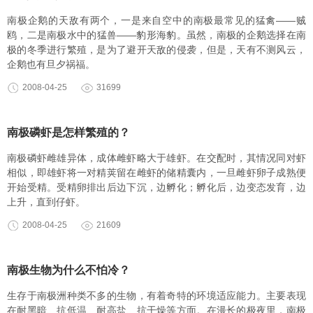
南极企鹅的天敌有两个，一是来自空中的南极最常见的猛禽——贼
鸥，二是南极水中的猛兽——豹形海豹。虽然，南极的企鹅选择在南
极的冬季进行繁殖，是为了避开天敌的侵袭，但是，天有不测风云，
企鹅也有旦夕祸福。
2008-04-25
31699
南极磷虾是怎样繁殖的？
南极磷虾雌雄异体，成体雌虾略大于雄虾。在交配时，其情况同对虾
相似，即雄虾将一对精荚留在雌虾的储精囊内，一旦雌虾卵子成熟便
开始受精。受精卵排出后边下沉，边孵化；孵化后，边变态发育，边
上升，直到仔虾。
2008-04-25
21609
南极生物为什么不怕冷？
生存于南极洲种类不多的生物，有着奇特的环境适应能力。主要表现
在耐黑暗、抗低温、耐高盐、抗干燥等方面。在漫长的极夜里，南极