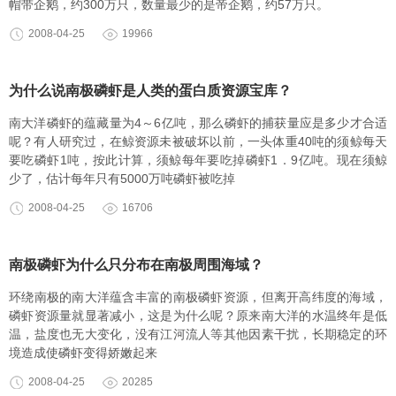
帽带企鹅，约300万只，数量最少的是帝企鹅，约57万只。
2008-04-25
19966
为什么说南极磷虾是人类的蛋白质资源宝库？
南大洋磷虾的蕴藏量为4～6亿吨，那么磷虾的捕获量应是多少才合适
呢？有人研究过，在鲸资源未被破坏以前，一头体重40吨的须鲸每天
要吃磷虾1吨，按此计算，须鲸每年要吃掉磷虾1．9亿吨。现在须鲸
少了，估计每年只有5000万吨磷虾被吃掉
2008-04-25
16706
南极磷虾为什么只分布在南极周围海域？
环绕南极的南大洋蕴含丰富的南极磷虾资源，但离开高纬度的海域，
磷虾资源量就显著减小，这是为什么呢？原来南大洋的水温终年是低
温，盐度也无大变化，没有江河流人等其他因素干扰，长期稳定的环
境造成使磷虾变得娇嫩起来
2008-04-25
20285